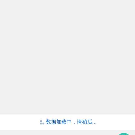
安装各种温室大棚
1572
0
0
天农温室8258
2025-6-1
各种温室大棚安装
1481
0
0
大棚哥
2025-2-7
我国首创节能宜机沙漠连栋温室投入使用
2502
0
0
数据加载中，请稍后...