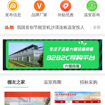
发布信息
品牌厂家
补贴优惠
温室咨询
我国首创节能宜机沙漠连栋温室投入
全部
3GG减速机三防自锁 开窗拉幕卷膜卷
B5B白卡簧 B6卡簧 大棚卡膜簧 北京
劲卓电卷 卷帘放风 温室养殖 北京丰
温室顶部风机排风扇 除湿通风降温
王先生---全球最好的温室白色防草布
专业生产大棚管的实体厂家，本厂集
安装各种温室大棚
各种温室大棚安装
棚友之家
温室商圈
招标采购