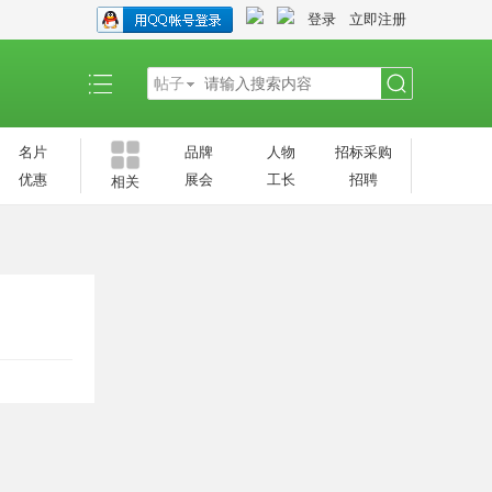
登录
立即注册
帖子
搜
名片
品牌
人物
招标采购
优惠
展会
工长
招聘
相关
索