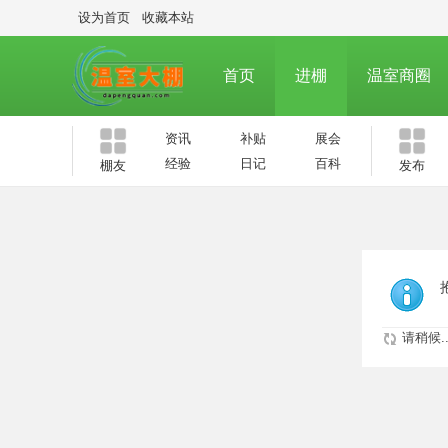
设为首页
收藏本站
首页
进棚
温室商圈
资讯
补贴
展会
经验
日记
百科
棚友
发布
请稍候..