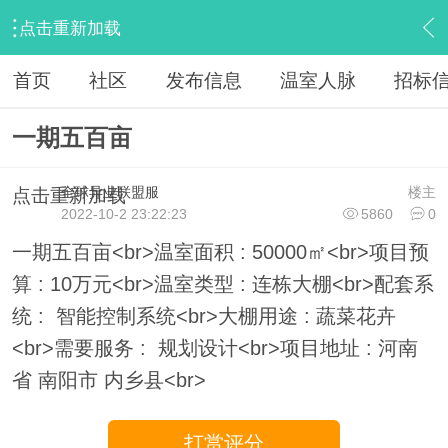
点击重新加载
›
温室商圈
›
温室供求
›
内容
首页
社区
发布信息
温室人脉
招标
一期五百亩
全球异业联盟服
楼主
点击重新加载
2022-10-2 23:22:23
5860
0
一期五百亩<br>温室面积 : 50000㎡<br>项目预
算 : 10万元<br>温室类型 : 连栋大棚<br>配套系
统 : 智能控制系统<br>大棚用途 : 蔬菜花卉
<br>需要服务 : 规划设计<br>项目地址 : 河南
省 南阳市 内乡县<br>
打赏评分