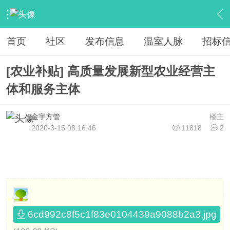
›
棚友之家
›
政策补贴
›
内容
首页
社区
发布信息
温室人脉
招标
[农业补贴] 高质量发展新型农业经营主
体和服务主体
金宇方管
楼主
2020-3-15 08:16:46
11818
2
6cd992c8f5c1f83e0104439a9088b2a3.jpg