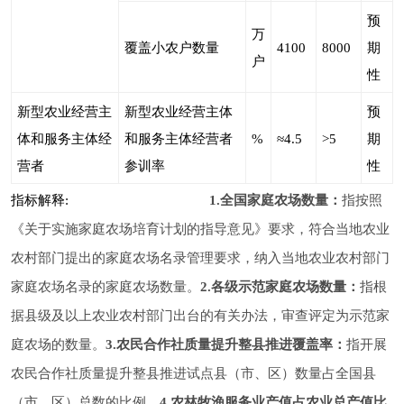
预
万
覆盖小农户数量
4100
8000
期
户
性
新型农业经营主
新型农业经营主体
预
体和服务主体经
和服务主体经营者
%
≈4.5
>5
期
营者
参训率
性
指标解释:
1.
全国家庭农场数量
：
指按照
《关于实施家庭农场培育计划的指导意见》要求，符合当地农业
农村部门提出的家庭农场名录管理要求，纳入当地农业农村部门
家庭农场名录的家庭农场数量。
2.
各级示范家庭农场数量：
指根
据县级及以上农业农村部门出台的有关办法，审查评定为示范家
庭农场的数量。
3.
农民合作社质量提升整县推进覆盖率
：
指开展
农民合作社质量提升整县推进试点县（市、区）数量占全国县
（市、区）总数的比例。
4.
农林牧渔服务业产值占农业总产值比