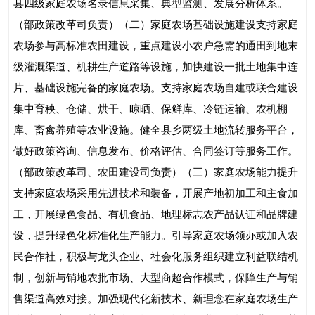
县四级家庭农场名录信息采集、典型监测、发展分析体系。
（部政策改革司负责）
（二）家庭农场基础设施建设
支持家庭
农场参与高标准农田建设，重点建设小农户急需的通田到地末
级灌溉渠道、机耕生产道路等设施，加快建设一批土地集中连
片、基础设施完备的家庭农场。支持家庭农场自建或联合建设
集中育秧、仓储、烘干、晾晒、保鲜库、冷链运输、农机棚
库、畜禽养殖等农业设施。健全县乡两级土地流转服务平台，
做好政策咨询、信息发布、价格评估、合同签订等服务工作。
（部政策改革司、农田建设司负责）
（三）家庭农场能力提升
支持家庭农场采用先进技术和装备，开展产地初加工和主食加
工，开展绿色食品、有机食品、地理标志农产品认证和品牌建
设，提升绿色化标准化生产能力。引导家庭农场领办或加入农
民合作社，积极与龙头企业、社会化服务组织建立利益联结机
制，创新与销地农批市场、大型商超合作模式，保障生产与销
售渠道高效对接。加强现代化新技术、新理念在家庭农场生产