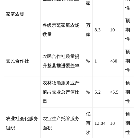
家
性
家庭农场
预
各级示范家庭农场
万
8.3
10
期
数量
家
性
预
农民合作社质量提
农民合作社
%
1
>80
期
升整县推进覆盖率
性
农林牧渔服务业产
预
值占农业总产值比
%
5.2
>5.5
期
重
性
亿
预
农业社会化服务
农业生产托管服务
亩
13.84
18
期
组织
面积
次
性