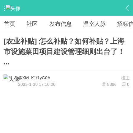
›
棚友之家
›
政策补贴
›
内容
首页
社区
发布信息
温室人脉
招标
[农业补贴] 怎么补贴？如何补贴？上海
市设施菜田项目建设管理细则出台了！
...
@Xizi_K1f1yG0A
楼主
2023-1-30 17:10:00
5396
0