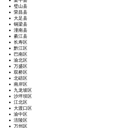
梁平县
璧山县
荣昌县
大足县
铜梁县
潼南县
綦江县
长寿区
黔江区
巴南区
渝北区
万盛区
双桥区
北碚区
南岸区
九龙坡区
沙坪坝区
江北区
大渡口区
渝中区
涪陵区
万州区