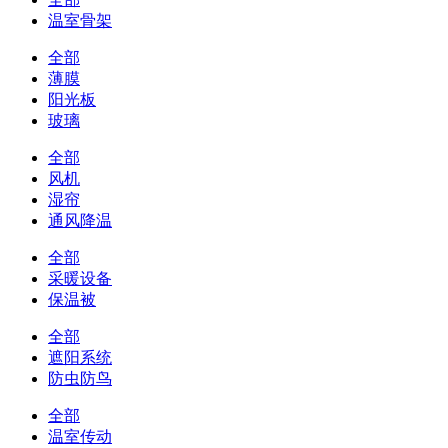
温室骨架
全部
薄膜
阳光板
玻璃
全部
风机
湿帘
通风降温
全部
采暖设备
保温被
全部
遮阳系统
防虫防鸟
全部
温室传动