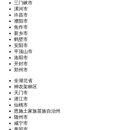
三门峡市
漯河市
许昌市
濮阳市
焦作市
新乡市
鹤壁市
安阳市
平顶山市
洛阳市
开封市
郑州市
全湖北省
神农架林区
天门市
潜江市
仙桃市
恩施土家族苗族自治州
随州市
咸宁市
黄冈市