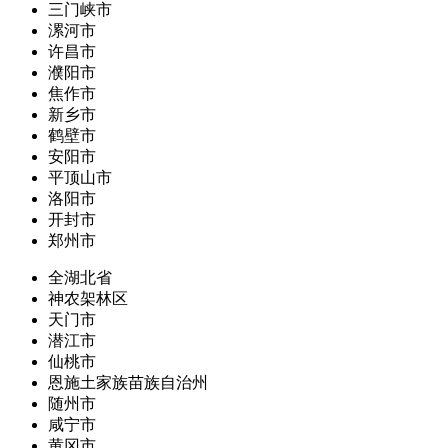
三门峡市
漯河市
许昌市
濮阳市
焦作市
新乡市
鹤壁市
安阳市
平顶山市
洛阳市
开封市
郑州市
全湖北省
神农架林区
天门市
潜江市
仙桃市
恩施土家族苗族自治州
随州市
咸宁市
黄冈市