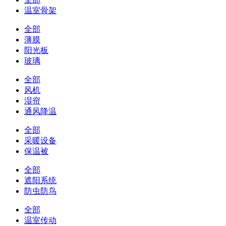
温室骨架
全部
薄膜
阳光板
玻璃
全部
风机
湿帘
通风降温
全部
采暖设备
保温被
全部
遮阳系统
防虫防鸟
全部
温室传动