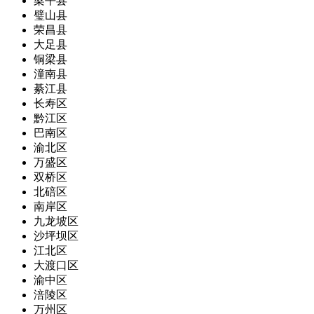
梁平县
璧山县
荣昌县
大足县
铜梁县
潼南县
綦江县
长寿区
黔江区
巴南区
渝北区
万盛区
双桥区
北碚区
南岸区
九龙坡区
沙坪坝区
江北区
大渡口区
渝中区
涪陵区
万州区