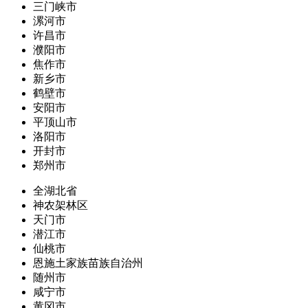
三门峡市
漯河市
许昌市
濮阳市
焦作市
新乡市
鹤壁市
安阳市
平顶山市
洛阳市
开封市
郑州市
全湖北省
神农架林区
天门市
潜江市
仙桃市
恩施土家族苗族自治州
随州市
咸宁市
黄冈市