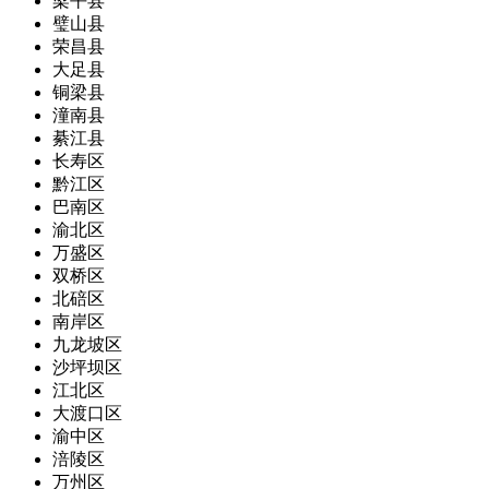
梁平县
璧山县
荣昌县
大足县
铜梁县
潼南县
綦江县
长寿区
黔江区
巴南区
渝北区
万盛区
双桥区
北碚区
南岸区
九龙坡区
沙坪坝区
江北区
大渡口区
渝中区
涪陵区
万州区