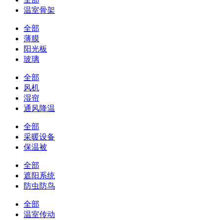
温室骨架
全部
薄膜
阳光板
玻璃
全部
风机
湿帘
通风降温
全部
采暖设备
保温被
全部
遮阳系统
防虫防鸟
全部
温室传动