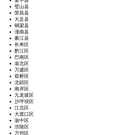
梁平县
璧山县
荣昌县
大足县
铜梁县
潼南县
綦江县
长寿区
黔江区
巴南区
渝北区
万盛区
双桥区
北碚区
南岸区
九龙坡区
沙坪坝区
江北区
大渡口区
渝中区
涪陵区
万州区