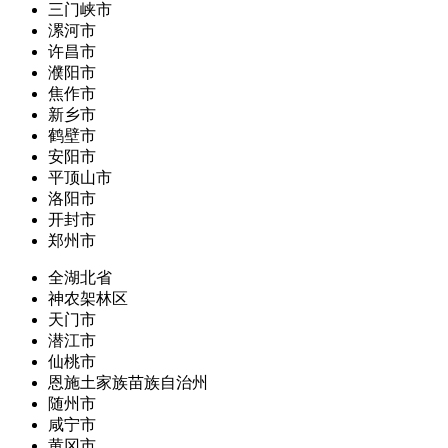
三门峡市
漯河市
许昌市
濮阳市
焦作市
新乡市
鹤壁市
安阳市
平顶山市
洛阳市
开封市
郑州市
全湖北省
神农架林区
天门市
潜江市
仙桃市
恩施土家族苗族自治州
随州市
咸宁市
黄冈市