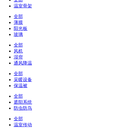
温室骨架
全部
薄膜
阳光板
玻璃
全部
风机
湿帘
通风降温
全部
采暖设备
保温被
全部
遮阳系统
防虫防鸟
全部
温室传动