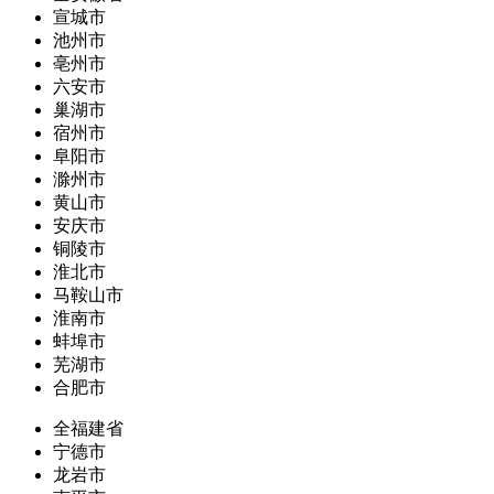
宣城市
池州市
亳州市
六安市
巢湖市
宿州市
阜阳市
滁州市
黄山市
安庆市
铜陵市
淮北市
马鞍山市
淮南市
蚌埠市
芜湖市
合肥市
全福建省
宁德市
龙岩市