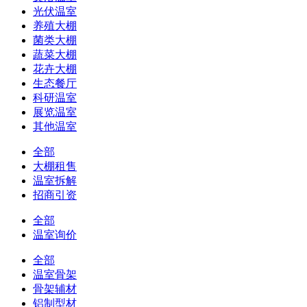
光伏温室
养殖大棚
菌类大棚
蔬菜大棚
花卉大棚
生态餐厅
科研温室
展览温室
其他温室
全部
大棚租售
温室拆解
招商引资
全部
温室询价
全部
温室骨架
骨架辅材
铝制型材