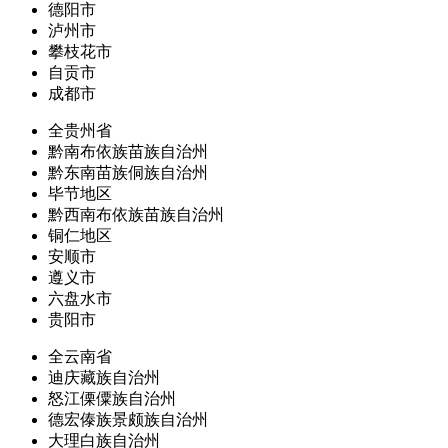
德阳市
泸州市
攀枝花市
自贡市
成都市
全贵州省
黔南布依族苗族自治州
黔东南苗族侗族自治州
毕节地区
黔西南布依族苗族自治州
铜仁地区
安顺市
遵义市
六盘水市
贵阳市
全云南省
迪庆藏族自治州
怒江傈僳族自治州
德宏傣族景颇族自治州
大理白族自治州