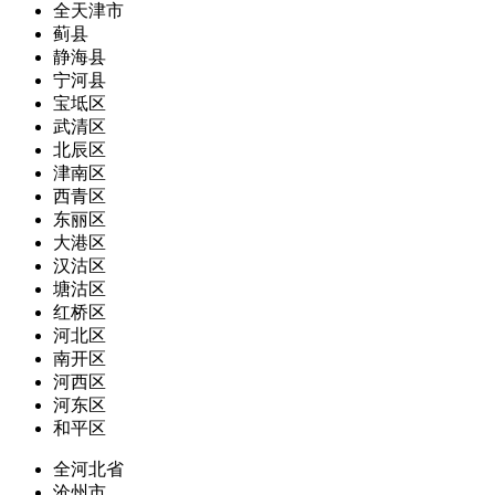
全天津市
蓟县
静海县
宁河县
宝坻区
武清区
北辰区
津南区
西青区
东丽区
大港区
汉沽区
塘沽区
红桥区
河北区
南开区
河西区
河东区
和平区
全河北省
沧州市