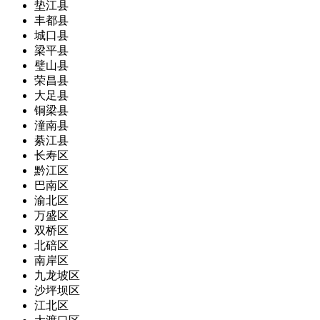
垫江县
丰都县
城口县
梁平县
璧山县
荣昌县
大足县
铜梁县
潼南县
綦江县
长寿区
黔江区
巴南区
渝北区
万盛区
双桥区
北碚区
南岸区
九龙坡区
沙坪坝区
江北区