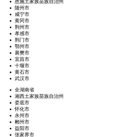
恩施土家族苗族自治州
随州市
咸宁市
黄冈市
荆州市
孝感市
荆门市
鄂州市
襄樊市
宜昌市
十堰市
黄石市
武汉市
全湖南省
湘西土家族苗族自治州
娄底市
怀化市
永州市
郴州市
益阳市
张家界市