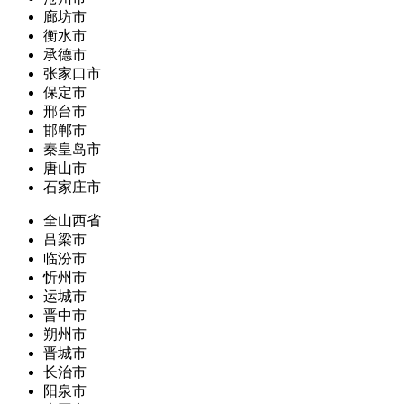
廊坊市
衡水市
承德市
张家口市
保定市
邢台市
邯郸市
秦皇岛市
唐山市
石家庄市
全山西省
吕梁市
临汾市
忻州市
运城市
晋中市
朔州市
晋城市
长治市
阳泉市