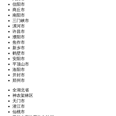
信阳市
商丘市
南阳市
三门峡市
漯河市
许昌市
濮阳市
焦作市
新乡市
鹤壁市
安阳市
平顶山市
洛阳市
开封市
郑州市
全湖北省
神农架林区
天门市
潜江市
仙桃市