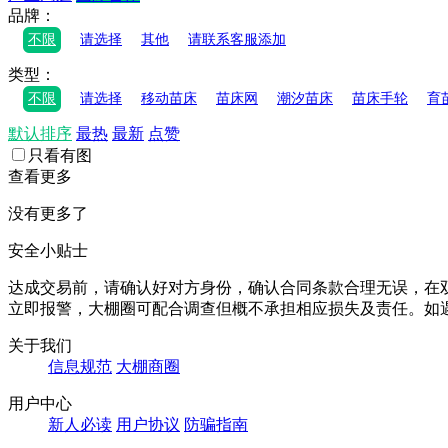
品牌：
不限
请选择
其他
请联系客服添加
类型：
不限
请选择
移动苗床
苗床网
潮汐苗床
苗床手轮
育
默认排序
最热
最新
点赞
只看有图
查看更多
没有更多了
安全小贴士
达成交易前，请确认好对方身份，确认合同条款合理无误，在
立即报警，大棚圈可配合调查但概不承担相应损失及责任。如遇
关于我们
信息规范
大棚商圈
用户中心
新人必读
用户协议
防骗指南