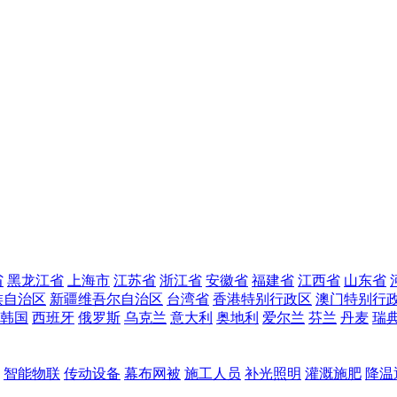
省
黑龙江省
上海市
江苏省
浙江省
安徽省
福建省
江西省
山东省
族自治区
新疆维吾尔自治区
台湾省
香港特别行政区
澳门特别行
韩国
西班牙
俄罗斯
乌克兰
意大利
奥地利
爱尔兰
芬兰
丹麦
瑞
智能物联
传动设备
幕布网被
施工人员
补光照明
灌溉施肥
降温