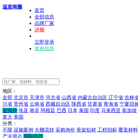
温室商圈
首页
全部信息
品牌厂家
进棚
立即登录
发布信息
地区：
全部
北京市
天津市
河北省
山西省
内蒙古自治区
辽宁省
吉林
川省
贵州省
云南省
西藏自治区
陕西省
甘肃省
青海省
宁夏回
全海外
埃及
南非
阿根廷
巴西
日本
泰国
印度
马来西亚
新加坡
拿大
美国
分类：
不限
设施案例
大棚流转
采购询价
骨架铝材
工程招标
覆盖材料
产业周边
国际合作