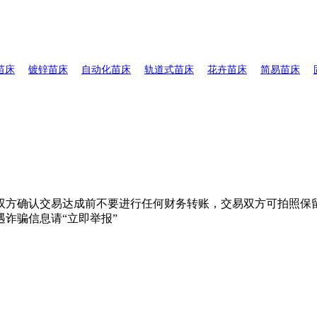
苗床
镀锌苗床
自动化苗床
轨道式苗床
花卉苗床
简易苗床
双方确认交易达成前不要进行任何财务转账，交易双方可拍照保留
诈骗信息请“立即举报”