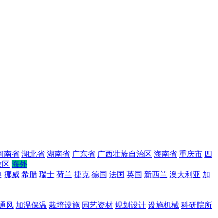
河南省
湖北省
湖南省
广东省
广西壮族自治区
海南省
重庆市
四
政区
海外
典
挪威
希腊
瑞士
荷兰
捷克
德国
法国
英国
新西兰
澳大利亚
加
通风
加温保温
栽培设施
园艺资材
规划设计
设施机械
科研院所