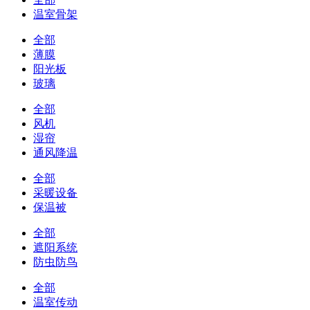
温室骨架
全部
薄膜
阳光板
玻璃
全部
风机
湿帘
通风降温
全部
采暖设备
保温被
全部
遮阳系统
防虫防鸟
全部
温室传动