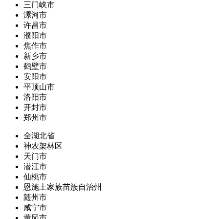
三门峡市
漯河市
许昌市
濮阳市
焦作市
新乡市
鹤壁市
安阳市
平顶山市
洛阳市
开封市
郑州市
全湖北省
神农架林区
天门市
潜江市
仙桃市
恩施土家族苗族自治州
随州市
咸宁市
黄冈市