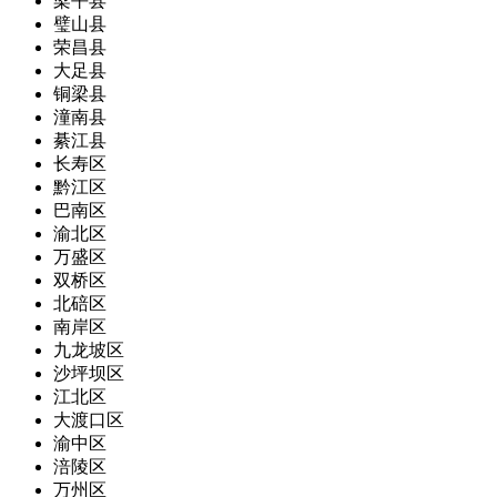
梁平县
璧山县
荣昌县
大足县
铜梁县
潼南县
綦江县
长寿区
黔江区
巴南区
渝北区
万盛区
双桥区
北碚区
南岸区
九龙坡区
沙坪坝区
江北区
大渡口区
渝中区
涪陵区
万州区