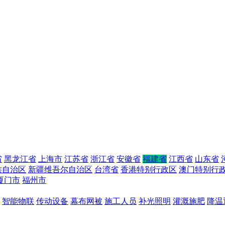
省
黑龙江省
上海市
江苏省
浙江省
安徽省
福建省
江西省
山东省
族自治区
新疆维吾尔自治区
台湾省
香港特别行政区
澳门特别行
厦门市
福州市
智能物联
传动设备
幕布网被
施工人员
补光照明
灌溉施肥
降温