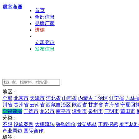
温室商圈
首页
全部信息
品牌厂家
进棚
立即登录
发布信息
地区：
全部
北京市
天津市
河北省
山西省
内蒙古自治区
辽宁省
吉林
川省
贵州省
云南省
西藏自治区
陕西省
甘肃省
青海省
宁夏回
全福建省
宁德市
龙岩市
南平市
漳州市
泉州市
三明市
莆田市
分类：
不限
设施案例
大棚流转
采购询价
骨架铝材
工程招标
覆盖材料
产业周边
国际合作
标签：