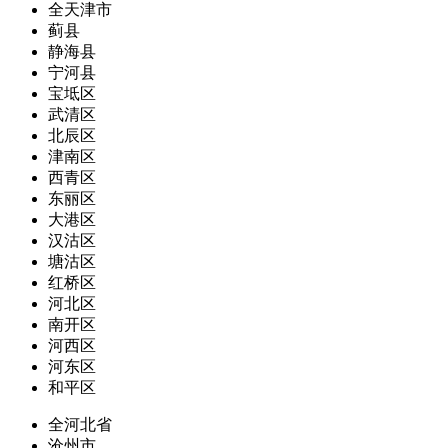
全天津市
蓟县
静海县
宁河县
宝坻区
武清区
北辰区
津南区
西青区
东丽区
大港区
汉沽区
塘沽区
红桥区
河北区
南开区
河西区
河东区
和平区
全河北省
沧州市