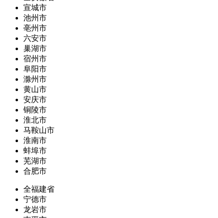
宣城市
池州市
亳州市
六安市
巢湖市
宿州市
阜阳市
滁州市
黄山市
安庆市
铜陵市
淮北市
马鞍山市
淮南市
蚌埠市
芜湖市
合肥市
全福建省
宁德市
龙岩市