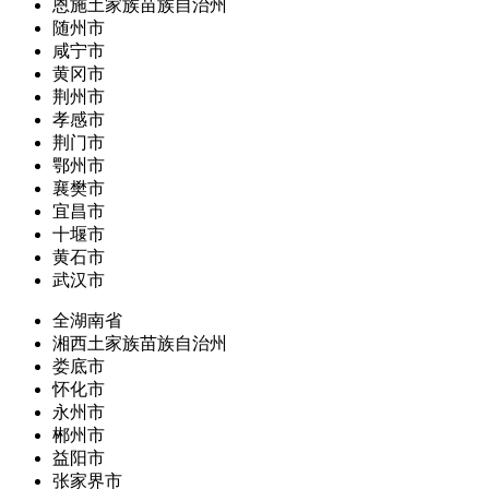
恩施土家族苗族自治州
随州市
咸宁市
黄冈市
荆州市
孝感市
荆门市
鄂州市
襄樊市
宜昌市
十堰市
黄石市
武汉市
全湖南省
湘西土家族苗族自治州
娄底市
怀化市
永州市
郴州市
益阳市
张家界市