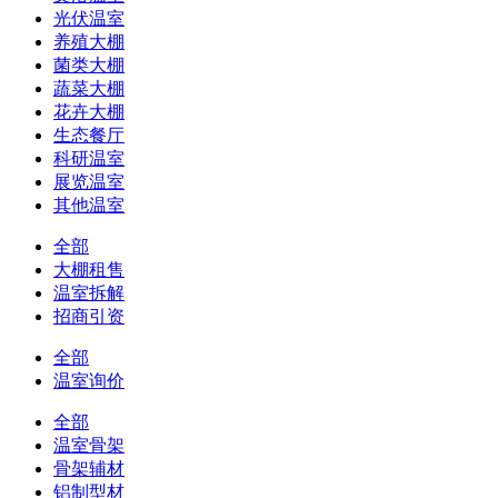
光伏温室
养殖大棚
菌类大棚
蔬菜大棚
花卉大棚
生态餐厅
科研温室
展览温室
其他温室
全部
大棚租售
温室拆解
招商引资
全部
温室询价
全部
温室骨架
骨架辅材
铝制型材