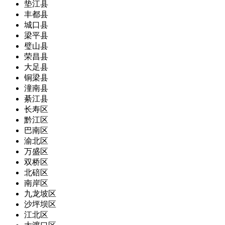
垫江县
丰都县
城口县
梁平县
璧山县
荣昌县
大足县
铜梁县
潼南县
綦江县
长寿区
黔江区
巴南区
渝北区
万盛区
双桥区
北碚区
南岸区
九龙坡区
沙坪坝区
江北区