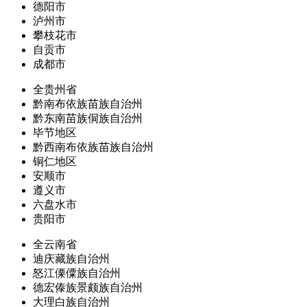
德阳市
泸州市
攀枝花市
自贡市
成都市
全贵州省
黔南布依族苗族自治州
黔东南苗族侗族自治州
毕节地区
黔西南布依族苗族自治州
铜仁地区
安顺市
遵义市
六盘水市
贵阳市
全云南省
迪庆藏族自治州
怒江傈僳族自治州
德宏傣族景颇族自治州
大理白族自治州