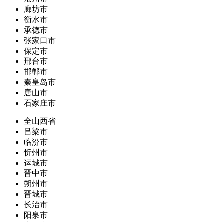
廊坊市
衡水市
承德市
张家口市
保定市
邢台市
邯郸市
秦皇岛市
唐山市
石家庄市
全山西省
吕梁市
临汾市
忻州市
运城市
晋中市
朔州市
晋城市
长治市
阳泉市