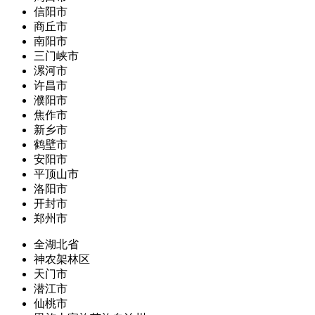
信阳市
商丘市
南阳市
三门峡市
漯河市
许昌市
濮阳市
焦作市
新乡市
鹤壁市
安阳市
平顶山市
洛阳市
开封市
郑州市
全湖北省
神农架林区
天门市
潜江市
仙桃市