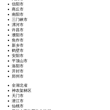
信阳市
商丘市
南阳市
三门峡市
漯河市
许昌市
濮阳市
焦作市
新乡市
鹤壁市
安阳市
平顶山市
洛阳市
开封市
郑州市
全湖北省
神农架林区
天门市
潜江市
仙桃市