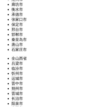
廊坊市
衡水市
承德市
张家口市
保定市
邢台市
邯郸市
秦皇岛市
唐山市
石家庄市
全山西省
吕梁市
临汾市
忻州市
运城市
晋中市
朔州市
晋城市
长治市
阳泉市