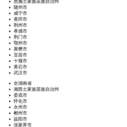
恩施土家族苗族自治州
随州市
咸宁市
黄冈市
荆州市
孝感市
荆门市
鄂州市
襄樊市
宜昌市
十堰市
黄石市
武汉市
全湖南省
湘西土家族苗族自治州
娄底市
怀化市
永州市
郴州市
益阳市
张家界市