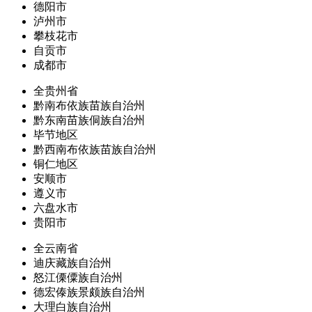
德阳市
泸州市
攀枝花市
自贡市
成都市
全贵州省
黔南布依族苗族自治州
黔东南苗族侗族自治州
毕节地区
黔西南布依族苗族自治州
铜仁地区
安顺市
遵义市
六盘水市
贵阳市
全云南省
迪庆藏族自治州
怒江傈僳族自治州
德宏傣族景颇族自治州
大理白族自治州