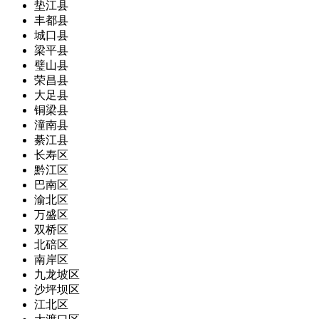
垫江县
丰都县
城口县
梁平县
璧山县
荣昌县
大足县
铜梁县
潼南县
綦江县
长寿区
黔江区
巴南区
渝北区
万盛区
双桥区
北碚区
南岸区
九龙坡区
沙坪坝区
江北区