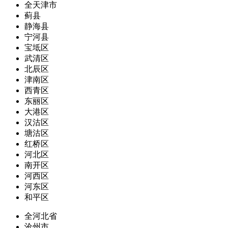
全天津市
蓟县
静海县
宁河县
宝坻区
武清区
北辰区
津南区
西青区
东丽区
大港区
汉沽区
塘沽区
红桥区
河北区
南开区
河西区
河东区
和平区
全河北省
沧州市