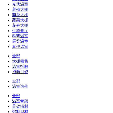
光伏温室
养殖大棚
菌类大棚
蔬菜大棚
花卉大棚
生态餐厅
科研温室
展览温室
其他温室
全部
大棚租售
温室拆解
招商引资
全部
温室询价
全部
温室骨架
骨架辅材
铝制型材