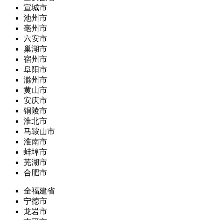
宣城市
池州市
亳州市
六安市
巢湖市
宿州市
阜阳市
滁州市
黄山市
安庆市
铜陵市
淮北市
马鞍山市
淮南市
蚌埠市
芜湖市
合肥市
全福建省
宁德市
龙岩市