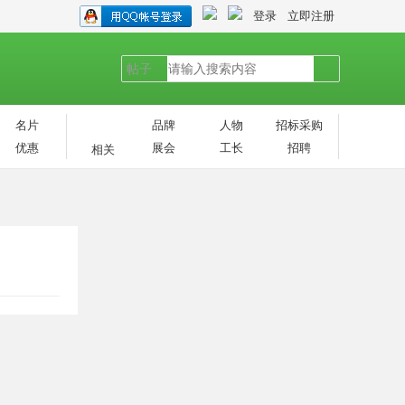
登录
立即注册
帖子
搜
名片
品牌
人物
招标采购
优惠
展会
工长
招聘
相关
索