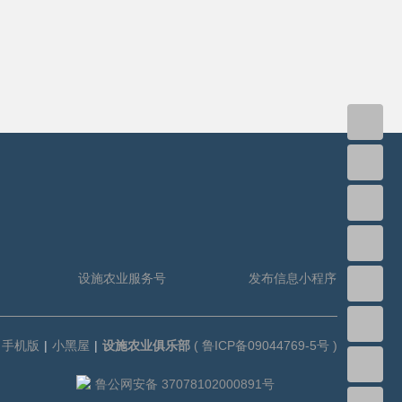
设施农业服务号
发布信息小程序
手机版
|
小黑屋
|
设施农业俱乐部
(
鲁ICP备09044769-5号
)
鲁公网安备 37078102000891号