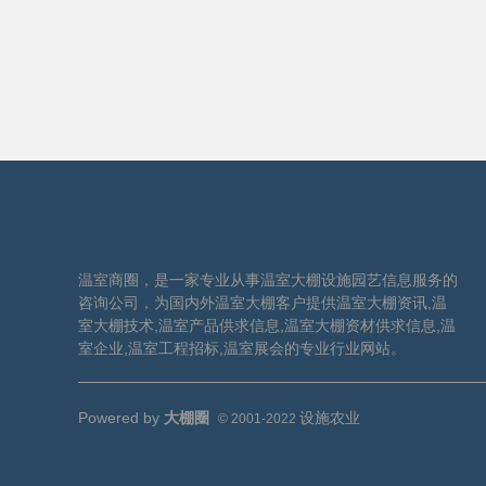
温室商圈，是一家专业从事温室大棚设施园艺信息服务的
咨询公司，为国内外温室大棚客户提供温室大棚资讯,温
室大棚技术,温室产品供求信息,温室大棚资材供求信息,温
室企业,温室工程招标,温室展会的专业行业网站。
Powered by
大棚圈
设施农业
© 2001-2022