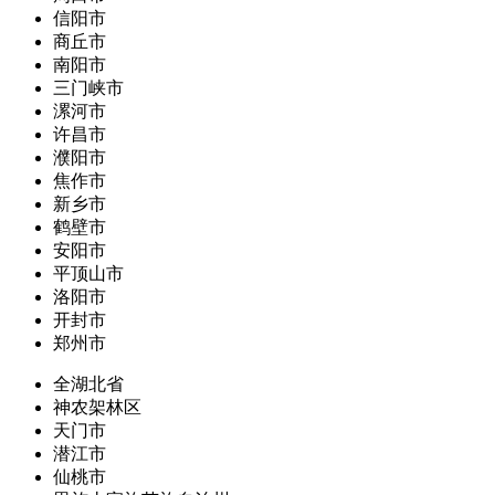
信阳市
商丘市
南阳市
三门峡市
漯河市
许昌市
濮阳市
焦作市
新乡市
鹤壁市
安阳市
平顶山市
洛阳市
开封市
郑州市
全湖北省
神农架林区
天门市
潜江市
仙桃市