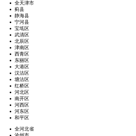
全天津市
蓟县
静海县
宁河县
宝坻区
武清区
北辰区
津南区
西青区
东丽区
大港区
汉沽区
塘沽区
红桥区
河北区
南开区
河西区
河东区
和平区
全河北省
沧州市