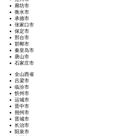
廊坊市
衡水市
承德市
张家口市
保定市
邢台市
邯郸市
秦皇岛市
唐山市
石家庄市
全山西省
吕梁市
临汾市
忻州市
运城市
晋中市
朔州市
晋城市
长治市
阳泉市