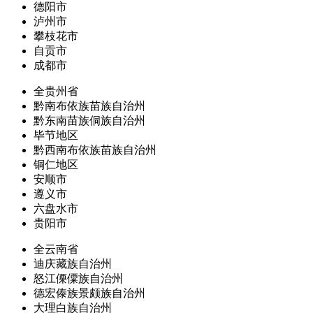
德阳市
泸州市
攀枝花市
自贡市
成都市
全贵州省
黔南布依族苗族自治州
黔东南苗族侗族自治州
毕节地区
黔西南布依族苗族自治州
铜仁地区
安顺市
遵义市
六盘水市
贵阳市
全云南省
迪庆藏族自治州
怒江傈僳族自治州
德宏傣族景颇族自治州
大理白族自治州