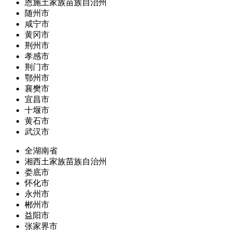
恩施土家族苗族自治州
随州市
咸宁市
黄冈市
荆州市
孝感市
荆门市
鄂州市
襄樊市
宜昌市
十堰市
黄石市
武汉市
全湖南省
湘西土家族苗族自治州
娄底市
怀化市
永州市
郴州市
益阳市
张家界市