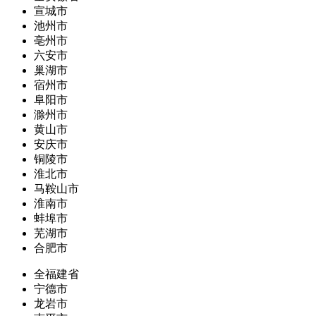
宣城市
池州市
亳州市
六安市
巢湖市
宿州市
阜阳市
滁州市
黄山市
安庆市
铜陵市
淮北市
马鞍山市
淮南市
蚌埠市
芜湖市
合肥市
全福建省
宁德市
龙岩市