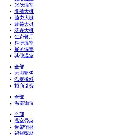
光伏温室
养殖大棚
菌类大棚
蔬菜大棚
花卉大棚
生态餐厅
科研温室
展览温室
其他温室
全部
大棚租售
温室拆解
招商引资
全部
温室询价
全部
温室骨架
骨架辅材
铝制型材