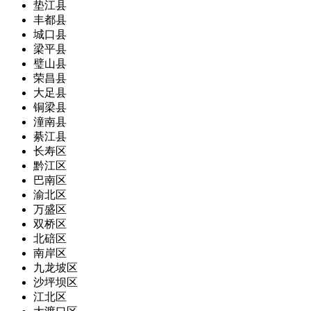
垫江县
丰都县
城口县
梁平县
璧山县
荣昌县
大足县
铜梁县
潼南县
綦江县
长寿区
黔江区
巴南区
渝北区
万盛区
双桥区
北碚区
南岸区
九龙坡区
沙坪坝区
江北区