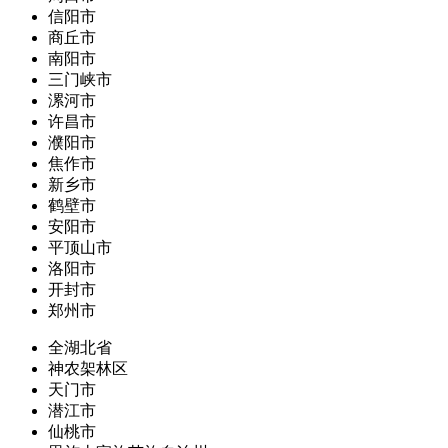
信阳市
商丘市
南阳市
三门峡市
漯河市
许昌市
濮阳市
焦作市
新乡市
鹤壁市
安阳市
平顶山市
洛阳市
开封市
郑州市
全湖北省
神农架林区
天门市
潜江市
仙桃市