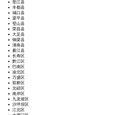
垫江县
丰都县
城口县
梁平县
璧山县
荣昌县
大足县
铜梁县
潼南县
綦江县
长寿区
黔江区
巴南区
渝北区
万盛区
双桥区
北碚区
南岸区
九龙坡区
沙坪坝区
江北区