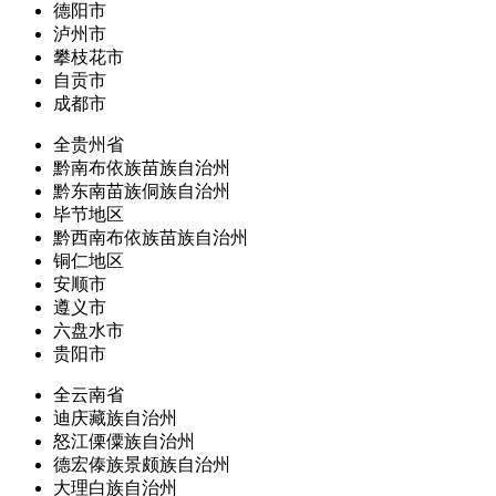
德阳市
泸州市
攀枝花市
自贡市
成都市
全贵州省
黔南布依族苗族自治州
黔东南苗族侗族自治州
毕节地区
黔西南布依族苗族自治州
铜仁地区
安顺市
遵义市
六盘水市
贵阳市
全云南省
迪庆藏族自治州
怒江傈僳族自治州
德宏傣族景颇族自治州
大理白族自治州