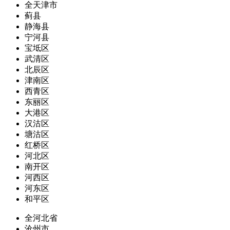
全天津市
蓟县
静海县
宁河县
宝坻区
武清区
北辰区
津南区
西青区
东丽区
大港区
汉沽区
塘沽区
红桥区
河北区
南开区
河西区
河东区
和平区
全河北省
沧州市