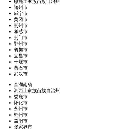
恩施土家族苗族自治州
随州市
咸宁市
黄冈市
荆州市
孝感市
荆门市
鄂州市
襄樊市
宜昌市
十堰市
黄石市
武汉市
全湖南省
湘西土家族苗族自治州
娄底市
怀化市
永州市
郴州市
益阳市
张家界市