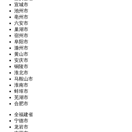
宣城市
池州市
亳州市
六安市
巢湖市
宿州市
阜阳市
滁州市
黄山市
安庆市
铜陵市
淮北市
马鞍山市
淮南市
蚌埠市
芜湖市
合肥市
全福建省
宁德市
龙岩市