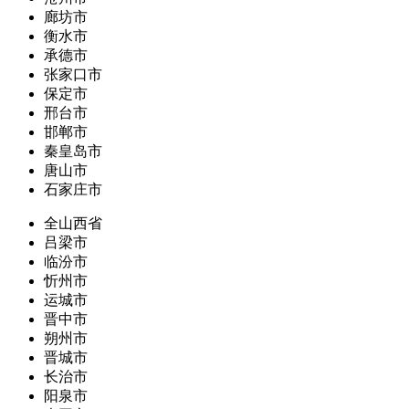
廊坊市
衡水市
承德市
张家口市
保定市
邢台市
邯郸市
秦皇岛市
唐山市
石家庄市
全山西省
吕梁市
临汾市
忻州市
运城市
晋中市
朔州市
晋城市
长治市
阳泉市