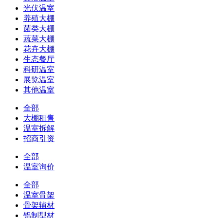
光伏温室
养殖大棚
菌类大棚
蔬菜大棚
花卉大棚
生态餐厅
科研温室
展览温室
其他温室
全部
大棚租售
温室拆解
招商引资
全部
温室询价
全部
温室骨架
骨架辅材
铝制型材