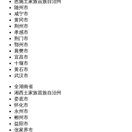
恩施土家族苗族自治州
随州市
咸宁市
黄冈市
荆州市
孝感市
荆门市
鄂州市
襄樊市
宜昌市
十堰市
黄石市
武汉市
全湖南省
湘西土家族苗族自治州
娄底市
怀化市
永州市
郴州市
益阳市
张家界市