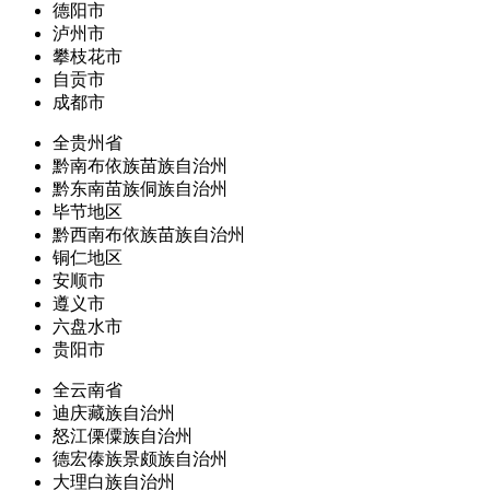
德阳市
泸州市
攀枝花市
自贡市
成都市
全贵州省
黔南布依族苗族自治州
黔东南苗族侗族自治州
毕节地区
黔西南布依族苗族自治州
铜仁地区
安顺市
遵义市
六盘水市
贵阳市
全云南省
迪庆藏族自治州
怒江傈僳族自治州
德宏傣族景颇族自治州
大理白族自治州