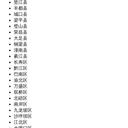
垫江县
丰都县
城口县
梁平县
璧山县
荣昌县
大足县
铜梁县
潼南县
綦江县
长寿区
黔江区
巴南区
渝北区
万盛区
双桥区
北碚区
南岸区
九龙坡区
沙坪坝区
江北区