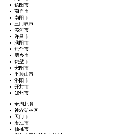
信阳市
商丘市
南阳市
三门峡市
漯河市
许昌市
濮阳市
焦作市
新乡市
鹤壁市
安阳市
平顶山市
洛阳市
开封市
郑州市
全湖北省
神农架林区
天门市
潜江市
仙桃市