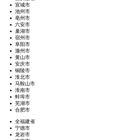
宣城市
池州市
亳州市
六安市
巢湖市
宿州市
阜阳市
滁州市
黄山市
安庆市
铜陵市
淮北市
马鞍山市
淮南市
蚌埠市
芜湖市
合肥市
全福建省
宁德市
龙岩市