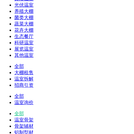
光伏温室
养殖大棚
菌类大棚
蔬菜大棚
花卉大棚
生态餐厅
科研温室
展览温室
其他温室
全部
大棚租售
温室拆解
招商引资
全部
温室询价
全部
温室骨架
骨架辅材
铝制型材