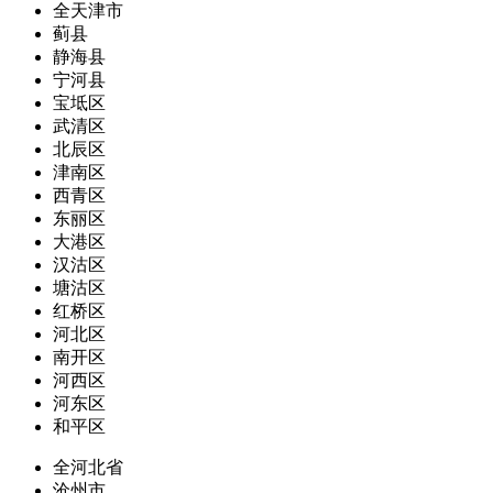
全天津市
蓟县
静海县
宁河县
宝坻区
武清区
北辰区
津南区
西青区
东丽区
大港区
汉沽区
塘沽区
红桥区
河北区
南开区
河西区
河东区
和平区
全河北省
沧州市