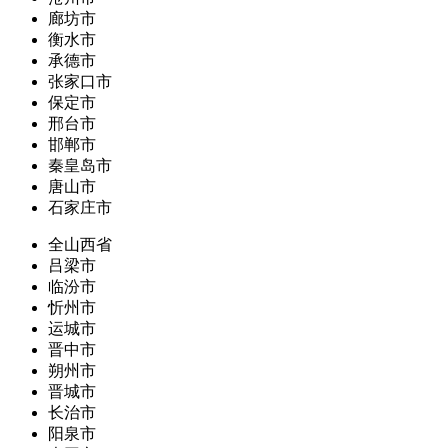
廊坊市
衡水市
承德市
张家口市
保定市
邢台市
邯郸市
秦皇岛市
唐山市
石家庄市
全山西省
吕梁市
临汾市
忻州市
运城市
晋中市
朔州市
晋城市
长治市
阳泉市