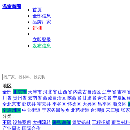
温室商圈
首页
全部信息
品牌厂家
进棚
立即登录
发布信息
地区：
全部
北京市
天津市
河北省
山西省
内蒙古自治区
辽宁省
吉林
川省
贵州省
云南省
西藏自治区
陕西省
甘肃省
青海省
宁夏回
全北京市
延庆县
密云县
平谷区
怀柔区
大兴区
昌平区
顺义区
全通州区
中仓街道
于家务回族乡
北苑街道
台湖镇
宋庄镇
张家
分类：
不限
设施案例
大棚流转
采购询价
骨架铝材
工程招标
覆盖材料
产业周边
国际合作