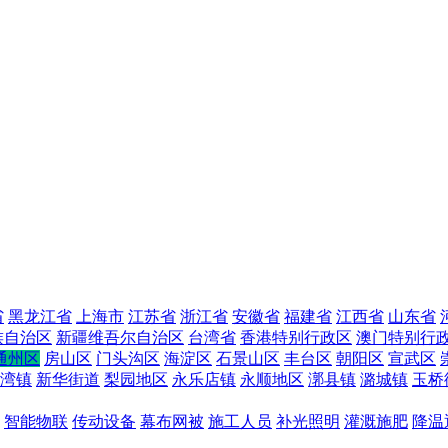
省
黑龙江省
上海市
江苏省
浙江省
安徽省
福建省
江西省
山东省
族自治区
新疆维吾尔自治区
台湾省
香港特别行政区
澳门特别行
通州区
房山区
门头沟区
海淀区
石景山区
丰台区
朝阳区
宣武区
湾镇
新华街道
梨园地区
永乐店镇
永顺地区
漷县镇
潞城镇
玉桥
智能物联
传动设备
幕布网被
施工人员
补光照明
灌溉施肥
降温