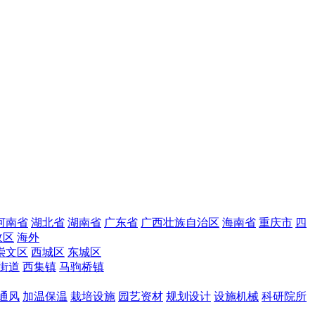
河南省
湖北省
湖南省
广东省
广西壮族自治区
海南省
重庆市
四
政区
海外
崇文区
西城区
东城区
街道
西集镇
马驹桥镇
通风
加温保温
栽培设施
园艺资材
规划设计
设施机械
科研院所