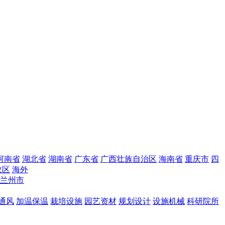
河南省
湖北省
湖南省
广东省
广西壮族自治区
海南省
重庆市
四
政区
海外
兰州市
通风
加温保温
栽培设施
园艺资材
规划设计
设施机械
科研院所