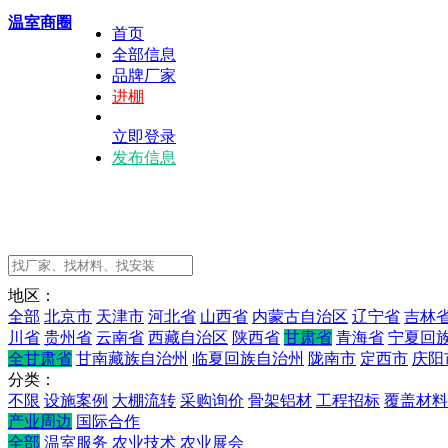
温室商圈
首页
全部信息
品牌厂家
进棚
立即登录
发布信息
地区：
全部
北京市
天津市
河北省
山西省
内蒙古自治区
辽宁省
吉林
川省
贵州省
云南省
西藏自治区
陕西省
甘肃省
青海省
宁夏回
全甘肃省
甘南藏族自治州
临夏回族自治州
陇南市
定西市
庆阳
分类：
不限
设施案例
大棚流转
采购询价
骨架铝材
工程招标
覆盖材料
产业周边
国际合作
全部
温室服务
农业技术
农业展会