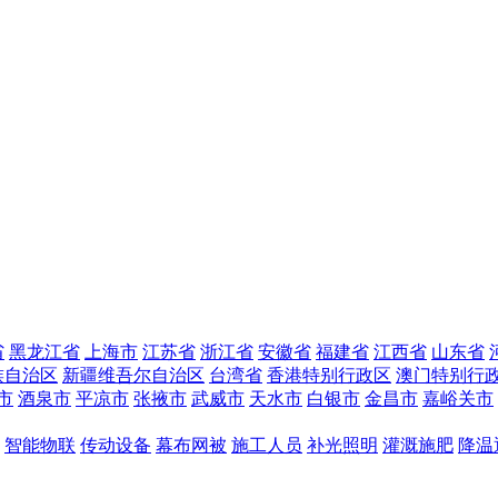
省
黑龙江省
上海市
江苏省
浙江省
安徽省
福建省
江西省
山东省
族自治区
新疆维吾尔自治区
台湾省
香港特别行政区
澳门特别行
市
酒泉市
平凉市
张掖市
武威市
天水市
白银市
金昌市
嘉峪关市
智能物联
传动设备
幕布网被
施工人员
补光照明
灌溉施肥
降温