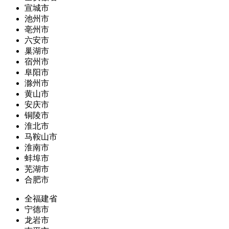
宣城市
池州市
亳州市
六安市
巢湖市
宿州市
阜阳市
滁州市
黄山市
安庆市
铜陵市
淮北市
马鞍山市
淮南市
蚌埠市
芜湖市
合肥市
全福建省
宁德市
龙岩市