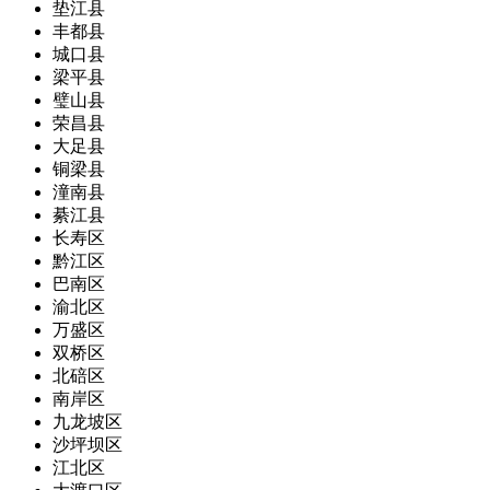
垫江县
丰都县
城口县
梁平县
璧山县
荣昌县
大足县
铜梁县
潼南县
綦江县
长寿区
黔江区
巴南区
渝北区
万盛区
双桥区
北碚区
南岸区
九龙坡区
沙坪坝区
江北区