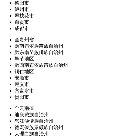
德阳市
泸州市
攀枝花市
自贡市
成都市
全贵州省
黔南布依族苗族自治州
黔东南苗族侗族自治州
毕节地区
黔西南布依族苗族自治州
铜仁地区
安顺市
遵义市
六盘水市
贵阳市
全云南省
迪庆藏族自治州
怒江傈僳族自治州
德宏傣族景颇族自治州
大理白族自治州