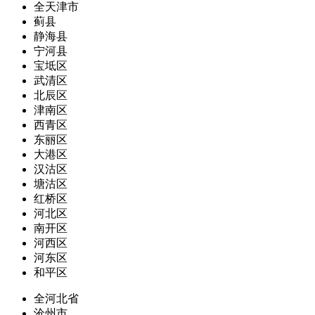
全天津市
蓟县
静海县
宁河县
宝坻区
武清区
北辰区
津南区
西青区
东丽区
大港区
汉沽区
塘沽区
红桥区
河北区
南开区
河西区
河东区
和平区
全河北省
沧州市