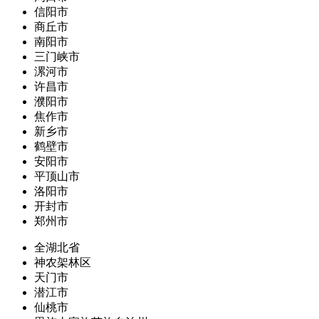
信阳市
商丘市
南阳市
三门峡市
漯河市
许昌市
濮阳市
焦作市
新乡市
鹤壁市
安阳市
平顶山市
洛阳市
开封市
郑州市
全湖北省
神农架林区
天门市
潜江市
仙桃市