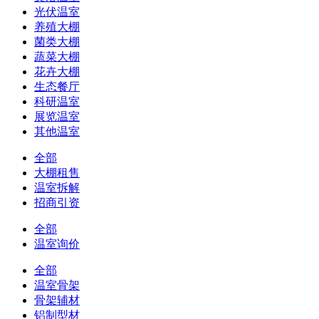
光伏温室
养殖大棚
菌类大棚
蔬菜大棚
花卉大棚
生态餐厅
科研温室
展览温室
其他温室
全部
大棚租售
温室拆解
招商引资
全部
温室询价
全部
温室骨架
骨架辅材
铝制型材