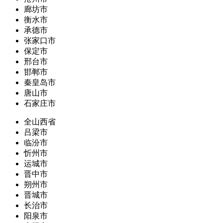
廊坊市
衡水市
承德市
张家口市
保定市
邢台市
邯郸市
秦皇岛市
唐山市
石家庄市
全山西省
吕梁市
临汾市
忻州市
运城市
晋中市
朔州市
晋城市
长治市
阳泉市