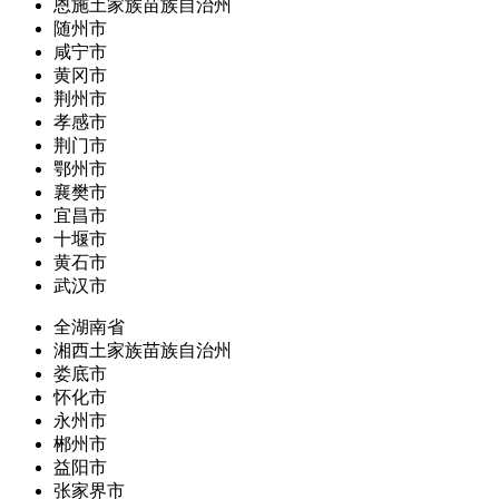
恩施土家族苗族自治州
随州市
咸宁市
黄冈市
荆州市
孝感市
荆门市
鄂州市
襄樊市
宜昌市
十堰市
黄石市
武汉市
全湖南省
湘西土家族苗族自治州
娄底市
怀化市
永州市
郴州市
益阳市
张家界市